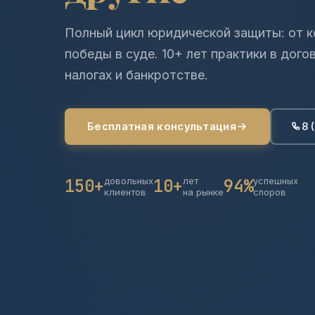
Полный цикл юридической защиты: от к
победы в суде. 10+ лет практики в дого
налогах и банкротстве.
Бесплатная консультация
8 
150+
довольных
10+
лет
94%
успешных
клиентов
на рынке
споров