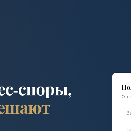
ес‑споры,
По
Отве
решают