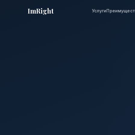
ImRight
Услуги
Преимущест