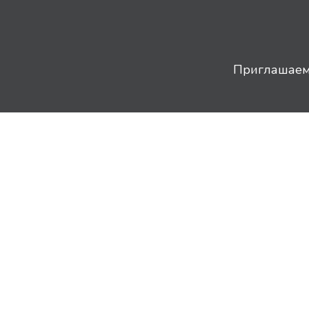
Приглашаем 
8 (812) 920-64-71
Оговорка об ответственности