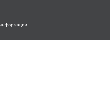
й информации
info@imright.ru