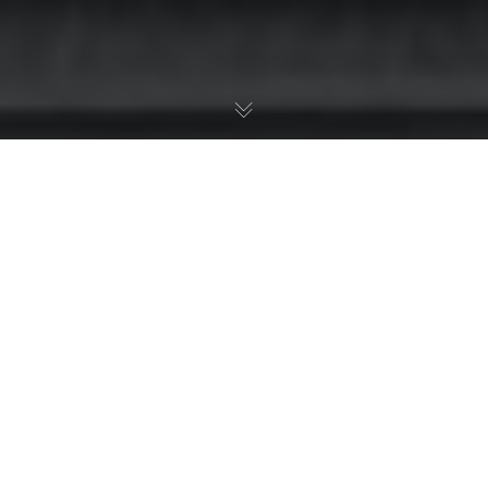
 суд защитил права граждан от страховых компаний
30 января 2013 года Верховный суд выпус
практики, связанным с добровольным 
свою политику всесторонней защиты потр
спорных вопросов, возникающих при добр
числе КАСКО), и предоставляет граждана
страховщиками, наиболее значимые из ко
1.
Несвоевременное уведомление страх