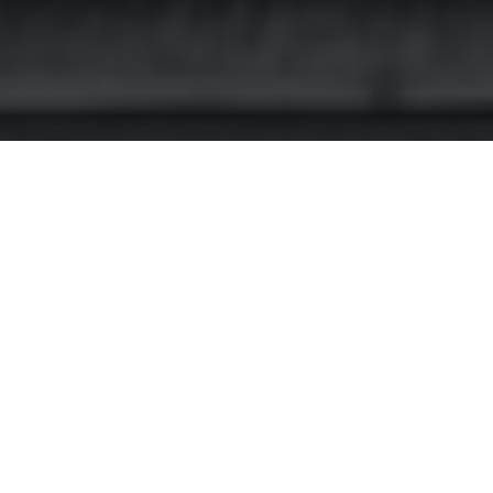
тил «
Обзор по отдельным вопросам судебной
страхованием имущества
», которым продолжил
ебителей. Этот обзор посвящен разрешению
овольном имущественном страховании (в том
м ряд серьезных преимуществ в отношениях со
торых мы опишем ниже.
овой компании о страховом случае может