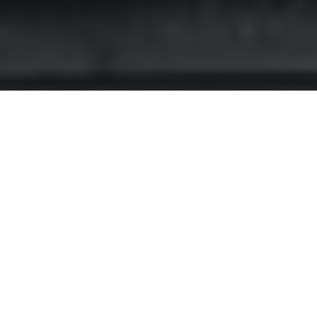
Главная
>
Статьи
>
Страховые споры
>
Верховный
01
ФЕВ 2013
Юридическая
Компания Аймрайт
Статьи
,
Страховые
Споры