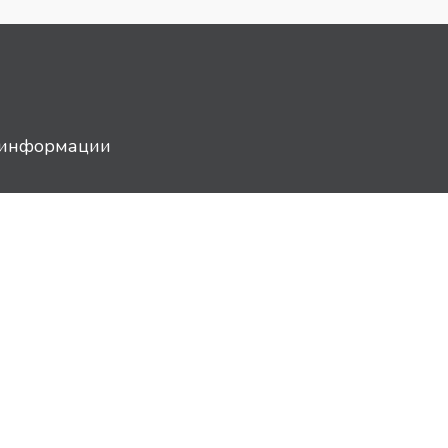
й информации
info@imright.ru