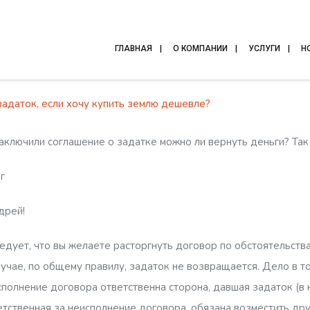
ГЛАВНАЯ
О КОМПАНИИ
УСЛУГИ
Н
задаток, если хочу купить землю дешевле?
ключили соглашение о задатке можно ли вернуть деньги? Так
г
дрей!
дует, что вы желаете расторгнуть договор по обстоятельства
учае, по общему правилу, задаток не возвращается. Дело в том
сполнение договора ответственна сторона, давшая задаток (в н
ветственная за неисполнение договора, обязана возместить дру