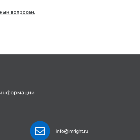
ным вопросам.
й информации
info@imright.ru