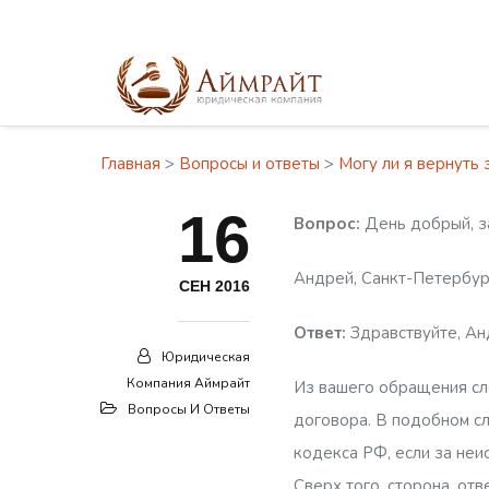
Главная
>
Вопросы и ответы
>
Могу ли я вернуть 
16
Вопрос:
День добрый, за
Андрей, Санкт-Петербур
СЕН 2016
Ответ:
Здравствуйте, Ан
Юридическая
Компания Аймрайт
Из вашего обращения сле
Вопросы И Ответы
договора. В подобном сл
кодекса РФ, если за неи
Сверх того, сторона, от