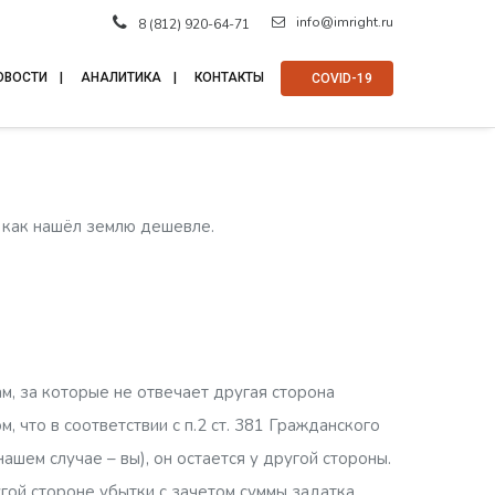
info@imright.ru
8 (812) 920-64-71
ОВОСТИ
АНАЛИТИКА
КОНТАКТЫ
⠀COVID-19
 как нашёл землю дешевле.
м, за которые не отвечает другая сторона
, что в соответствии с п.2 ст. 381 Гражданского
ашем случае – вы), он остается у другой стороны.
гой стороне убытки с зачетом суммы задатка,