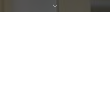
Главная
>
Господдержка
>
Банк России, в рамках
механизмов поддержки кредитования субъектов
Малого и Среднего предпринимательства снизил
процентную ставку на неотложные нужды.