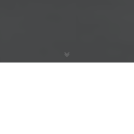
Главная
>
Услуги организациям
>
Корпоративное право,
слияния и поглощения