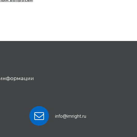
й информации
info@imright.ru