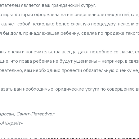
етателем является ваш гражданский супруг.
ртиры, которая оформлена на несовершеннолетних детей, след
тавляет собой несколько более сложную процедуру, нежели об
тя бы доля, принадлежащая ребенку, сделка по продаже такого
аны опеки и попечительства всегда дают подобное согласие, 
ие, что права ребенка не будут ущемлены – например, в свя
овательно, вам необходимо провести обязательную оценку не
казать вам необходимые юридические услуги по совершению 
росам, Санкт-Петербург
«Аймрайт»
ет профессиональные
юридические консультации по жилищ