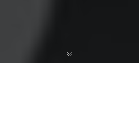
Главная
>
Услуги гражданам
>
Семейные споры
>
Оспаривание отцовства — быстрое решение через суд