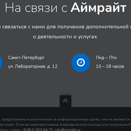
На связи с
Аймрайт
связаться с нами для получения дополнительно
о деятельности и услугах.
Санкт-Петербург
Пнд – Птн
ул. Лабораторная, д. 12
10 – 18 часов
, представлены исключительно в информационных целях, они не являются и
или совет. Если вы заинтересованы в юридической помощи или получении 
тесь с нами –
8 (812) 920-64-71
,
info@imright.ru