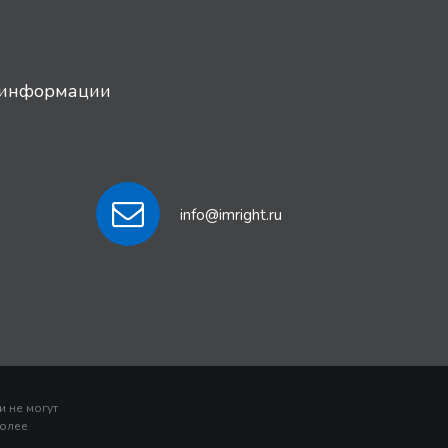
й информации
info@imright.ru
 не могут
более