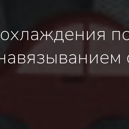
охлаждения п
 навязыванием 