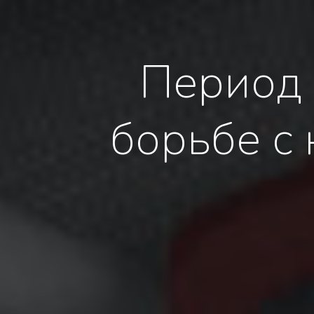
Период 
борьбе с