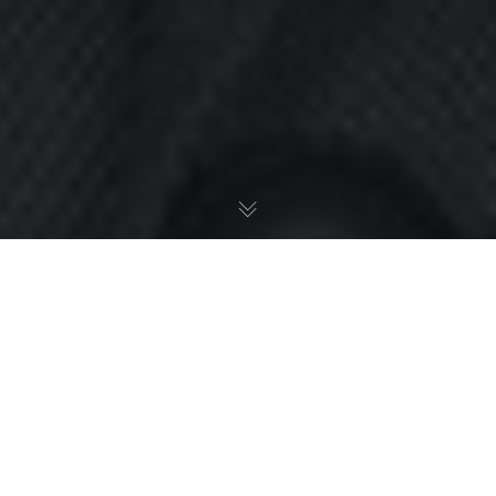
иод охлаждения поможет в борьбе с навязыванием страховки
 как известно, не приносит большой прибыли страховым комп
 убыточным направлением для страховщиков.
аковы, что из убыточного направления несложно сделать базу
ые компании в 90% случаев практикуют
добровольно-принуд