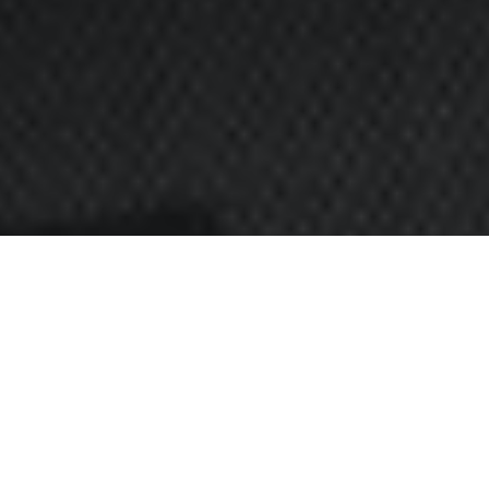
аниям. В последнее время все чаще продажа
 для продажи дополнительных услуг. Так, в
ительное страхование
: полис ОСАГО