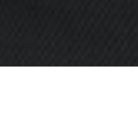
Главная
>
Статьи
>
Потребительские споры
>
Пер
01
Продажа полисов ОСАГО,
таких полисов является
ИЮН 2016
Однако законы бизнеса т
случае с ОСАГО страхов
Юридическая