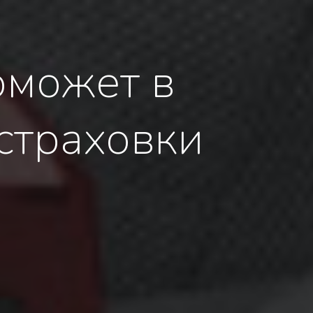
оможет в
страховки