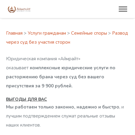
Главная
>
Услуги гражданам
>
Семейные споры
>
Развод
через суд без участия сторон
Юридическая компания «Аймрайт»
оказывает
комплексные юридические услуги по
расторжению брака через суд
без вашего
присутствия за 9 900 рублей.
ВЫГОДЫ ДЛЯ ВАС
1. Удобство
Мы работаем только законно, надежно и быстро
Для расторжения брака нужно всего один
, и
раз подъехать к нам в офис, все остальное мы сделаем
лучшим подтверждением служат реальные отзывы
сами.
наших клиентов.
Также наш сотрудник может приехать к вам для
заключения договора и передачи документов
.