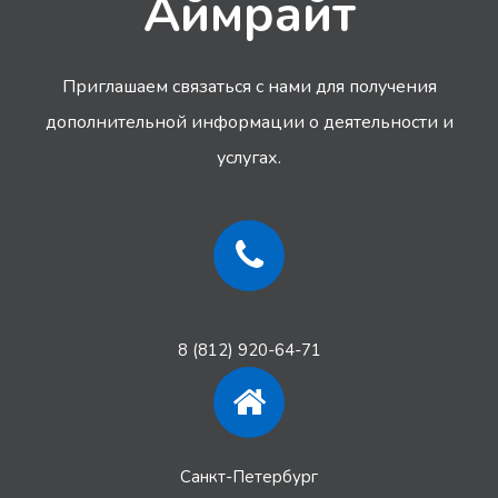
Аймрайт
ксерокопии этого свидетельства.
развода, то суд обязан расторгнуть брак.
законодательства, наши юристы смогут обеспечить для
Вас расторжение брака даже в том случае, если место
Приглашаем связаться с нами для получения
жительства другого супруга не известно.
дополнительной информации
о деятельности и
услугах.
8 (812) 920-64-71
Санкт-Петербург