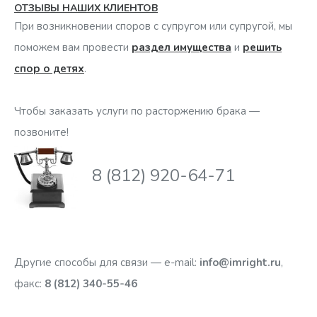
ОТЗЫВЫ НАШИХ КЛИЕНТОВ
2. Быстрота и надежность
Мы гарантируем, что ваш
Ниже вы можете прочитать часть отзывов клиентов, чей
При возникновении споров с супругом или супругой, мы
брак будет расторгнут, и сделано это будет
развод был оформлен нашей компанией (все отзывы
поможем вам провести
раздел имущества
и
решить
максимально быстро.
смотрите на этой
спор о детях
.
странице
). [nggallery id=2]. Отзывы
3. Фиксированная цена
Стоимость наших услуг
опубликованы с согласия клиентов.
составляет
9 900 рублей без скрытых доплат
.
Чтобы заказать услуги по расторжению брака —
4. Конфиденциальность
Мы с уважением относимся к
позвоните!
персональной информации своих клиентов и
гарантируем сохранение конфиденциальности всех
8 (812) 920-64-71
предоставленных сведений в соответствии с
Политикой
конфиденциальности персональной информации
,
утвержденной в нашей компании.
Другие способы для связи — e-mail:
info@imright.ru
,
факс:
8 (812) 340-55-46