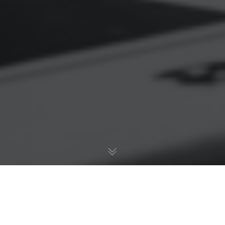
Разрешение споров о детях
Когда расторжение брака сопровождается