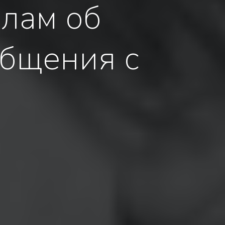
елам об
общения с