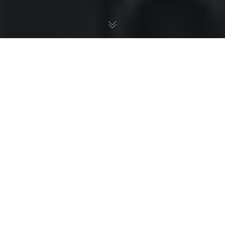
Главная
>
Услуги организациям
>
Банкротство
>
Ведение дел о банкротстве
В условиях
нынешней
рыночной
действительности банкротство организации – очень