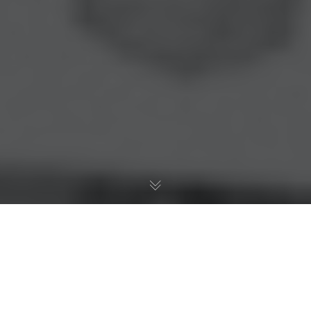
Главная
>
Услуги гражданам
>
Семейные споры
>
Взыскание алиментов: от и до
Наша