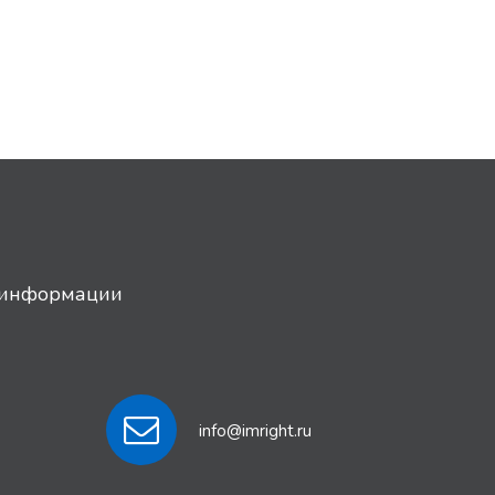
й информации
info@imright.ru