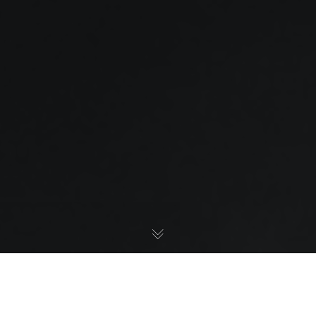
Главная
>
Слайдер
>
Защита интересов в арбитражном
суде