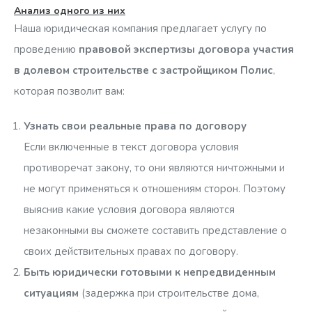
Анализ одного из них
Наша юридическая компания предлагает услугу по
«Стороны признают, что площадь квартиры,
проведению
правовой экспертизы договора участия
передаваемой Участнику долевого строительства
в долевом строительстве с застройщиком Полис
,
может отличаться от площади, указанной в п. 1.2
которая позволит вам:
настоящего Договора, и это не будет считаться
существенным изменением размера квартиры и
Узнать свои реальные права по договору
нарушением требований о качестве квартиры, при
Если включенные в текст договора условия
условии, что отклонения площади не будут превышать
противоречат закону, то они являются ничтожными и
пределы, установленные настоящим Договором.
не могут применяться к отношениям сторон. Поэтому
Стороны признают, что не считается существенным
выяснив какие условия договора являются
изменением размера квартиры отклонение площади
незаконными вы сможете составить представление о
Квартиры, по результатам обмеров ПИБ, от площади
своих действительных правах по договору.
квартиры, указанной в п. 1.2 настоящего Договора, в
Быть юридически готовыми к непредвиденным
пределах 7 % как в большую, так и в меньшую сторону».
ситуациям
(задержка при строительстве дома,