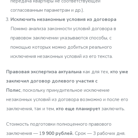
передача квартиры не соответствующей
Следующее заключение по данному условию наша
согласованным параметрам и др.).
компания предоставила одному из клиентов
,
Исключить незаконные условия из договора
обратившемуся за проведением правовой экспертизы
Помимо анализа законности условий договора в
договора долевого участия с застройщиком «Полис»:
правовом заключении указываются способы, с
помощью которых можно добиться реального
«Согласно п. 2 ч. 1 ст. 9 Закона о долевом участии
исключения незаконных условий из его текста.
в случае существенного изменения размера объекта
долевого строительства Участник долевого
Правовая экспертиза актуальна
как для тех,
кто уже
строительства имеет право требовать расторжения
заключил договор долевого участия с
заключенного договора в судебном порядке. Данное
Полис
, поскольку принудительное исключение
положение закона не устанавливает каких-либо
незаконных условий из договора возможно и после его
ограничений, позволяющих оценить изменения размера
заключения, так и тем,
кто еще планирует
заключить.
объекта долевого строительства как существенные. В
свою очередь приведенный пункт Договора
Стоимость подготовки полноценного правового
ограничивает права Участника долевого строительства
заключения — 1
9 900 рублей.
Срок — 3 рабочих дня.