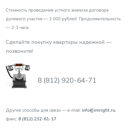
требовать расторжения Договора в случае, если
Стоимость проведения устного анализа договора
изменение площади квартиры хотя и составляет менее
долевого участия — 2 000 рублей. Продолжительность
7%, но по совокупности обстоятельств может быть
— 2-3 часа.
признано существенным.
Сделайте покупку квартиры надежной —
Кроме того, п. 5.2 Договора является незаконным в той
позвоните!
части, в которой признает изменение размера квартиры
в пределах 7% соответствующим требованиям к
качеству объекта долевого строительства. Согласно ч. 1
8 (812) 920-64-71
ст. 7 Закона Застройщик обязан передать Участнику
долевого строительства объект долевого
строительства, качество которого соответствует
условиям договора, требованиям технических
Другие способы для связи — e-mail:
info@imright.ru
,
регламентов, проектной документации и
факс:
8 (812) 232-61-17
градостроительных регламентов, а также иным