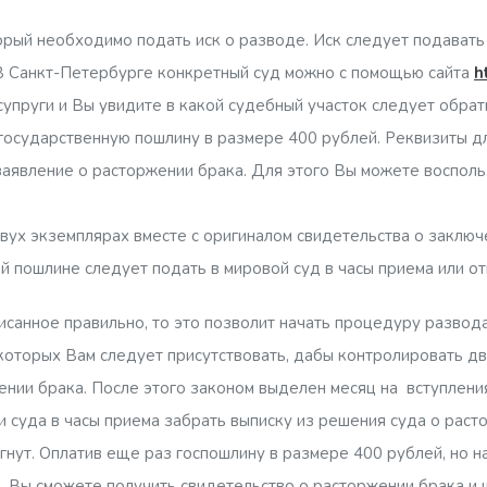
орый необходимо подать иск о разводе. Иск следует подавать 
 В Санкт-Петербурге конкретный суд можно с помощью сайта
h
упруги и Вы увидите в какой судебный участок следует обрат
государственную пошлину в размере 400 рублей. Реквизиты дл
аявление о расторжении брака. Для этого Вы можете восполь
.
вух экземплярах вместе с оригиналом свидетельства о заключ
й пошлине следует подать в мировой суд в часы приема или от
исанное правильно, то это позволит начать процедуру развода
которых Вам следует присутствовать, дабы контролировать д
нии брака. После этого законом выделен месяц на вступления
 суда в часы приема забрать выписку из решения суда о раст
нут. Оплатив еще раз госпошлину в размере 400 рублей, но на
, Вы сможете получить свидетельство о расторжении брака и 