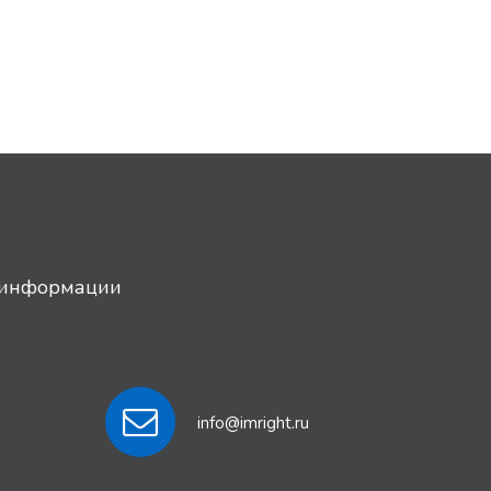
й информации
info@imright.ru