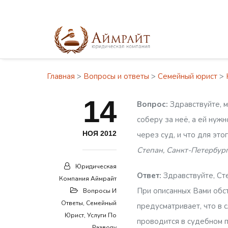
Главная
>
Вопросы и ответы
>
Семейный юрист
>
14
Вопрос:
Здравствуйте, м
соберу за неё, а ей нужн
НОЯ 2012
через суд, и что для это
Степан, Санкт-Петербур
Юридическая
Ответ:
Здравствуйте, Ст
Компания Аймрайт
При описанных Вами обс
Вопросы И
Ответы
,
Семейный
предусматривает, что в 
Юрист
,
Услуги По
проводится в судебном 
Разводу