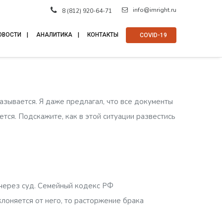
info@imright.ru
8 (812) 920-64-71
ОВОСТИ
АНАЛИТИКА
КОНТАКТЫ
⠀COVID-19
азывается. Я даже предлагал, что все документы
ается. Подскажите, как в этой ситуации развестись
через суд. Семейный кодекс РФ
клоняется от него, то расторжение брака