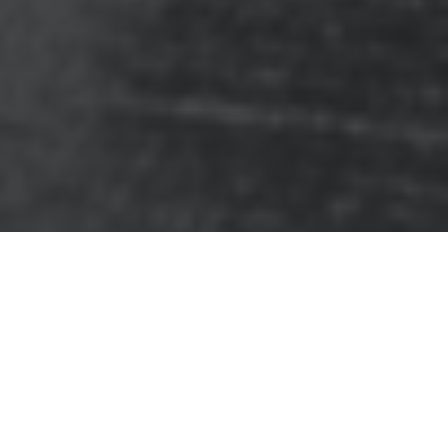
мущество, которое каждый из наследников
связи с этим около 20% всех случаев
 споров между наследниками. Чтобы защитить
ться к опытным юридическим компаниям, которые