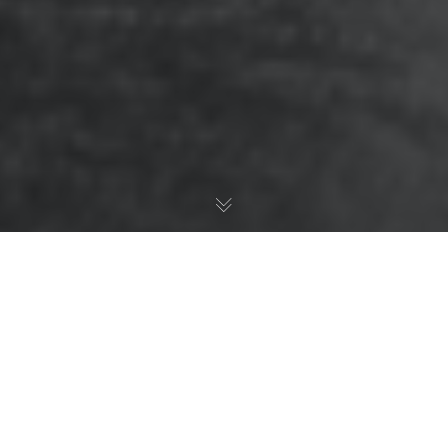
едственные споры
Наследство по своей сути представляет и
получает безвозмездно, то есть даром. В 
наследования не обходится без судебных
свои права в этих спорах следует обраща