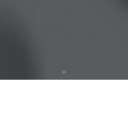
Главная
>
Статьи
>
Наследственные споры
>
Состав
наследников
>
Кто такие обязательные наследники?
Наша компания предлагает вам юридические услуги по
защите ваших интересов в
спорах, связанных с