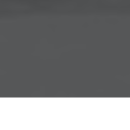
Главная
>
Новости
>
22.12.2011 Отказ от путевок
[note title=»Важно:»] О