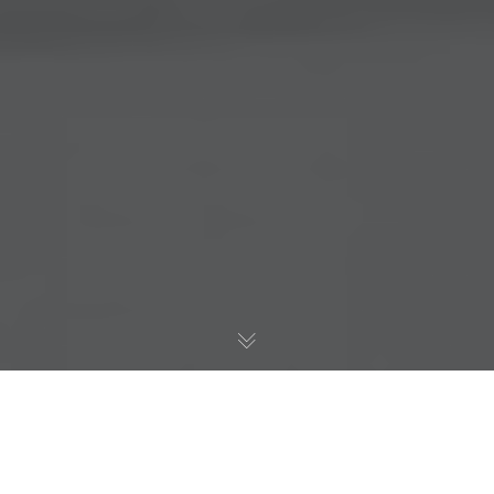
 в Таиланд
б отказе от турпутевки в Таиланд в связи с беспорядками в Ба