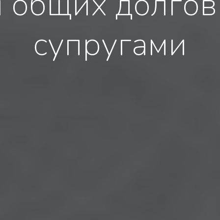
л общих долгов
супругами