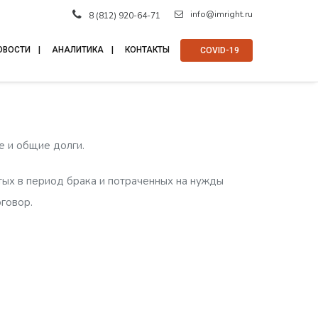
info@imright.ru
8 (812) 920-64-71
ОВОСТИ
АНАЛИТИКА
КОНТАКТЫ
⠀COVID-19
е и общие долги.
тых в период брака и потраченных на нужды
оговор.