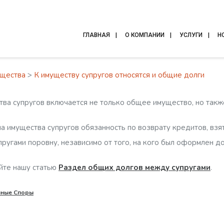
ГЛАВНАЯ
О КОМПАНИИ
УСЛУГИ
Н
ущества
>
К имуществу супругов относятся и общие долги
ва супругов включается не только общее имущество, но такж
а имущества супругов обязанность по возврату кредитов, взя
пругами поровну, независимо от того, на кого был оформлен д
йте нашу статью
Раздел общих долгов между супругами
.
йные Споры