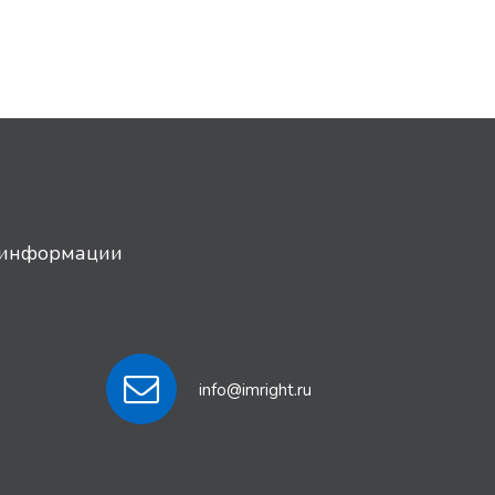
й информации
info@imright.ru