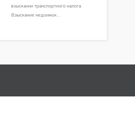
взыскании транспортного налога.
Взыскание недоимок…
й информации