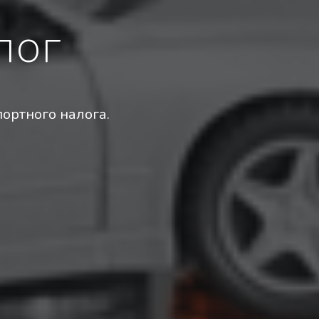
лог
ортного налога.