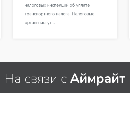
налоговых инспекций об уплате
транспортного налога. Налоговые
органы могут…
На связи с
Аймрайт
связаться с нами для получения дополнительно
о деятельности и услугах.
Санкт-Петербург
Пнд – Птн