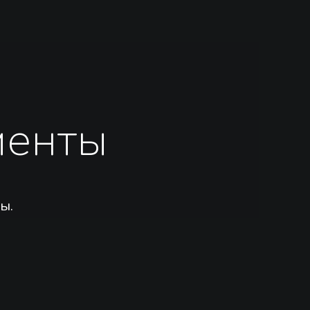
менты
ы.