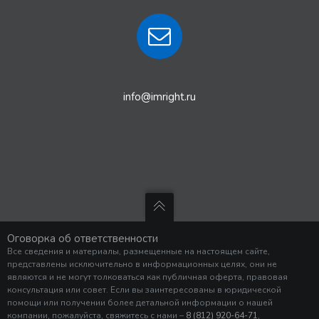
info@imright.ru
Оговорка об ответственности
Все сведения и материалы, размещенные на настоящем сайте,
представлены исключительно в информационных целях, они не
являются и не могут толковаться как публичная оферта, правовая
консультация или совет. Если вы заинтересованы в юридической
помощи или получении более детальной информации о нашей
компании, пожалуйста, свяжитесь с нами –
8 (812) 920-64-71
,