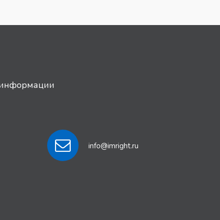
й информации
info@imright.ru