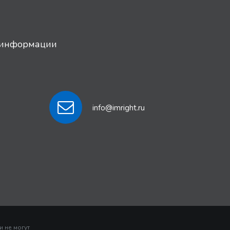
й информации
info@imright.ru
 не могут