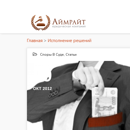
Главная
>
Исполнение решений
Споры В Суде
,
Статьи
29
ОКТ 2012